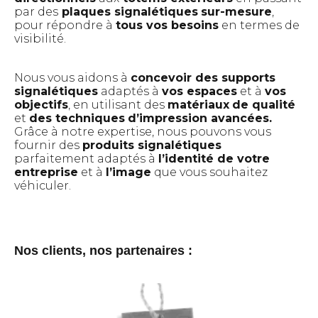
par des
plaques signalétiques
Maintenance, hébergement et sécurité
sur-mesure
,
pour répondre à
tous vos besoins
en termes de
web
visibilité.
Référencement naturel SEO
Référencement payant SEA
Nous vous aidons à
concevoir des supports
signalétiques
adaptés à
vos espaces
et à
vos
Produits publicitaires
objectifs
, en utilisant des
matériaux
de qualité
personnalisés
et
des techniques
d’impression avancées.
Grâce à notre expertise, nous pouvons vous
Textile publicitaire
fournir des
produits signalétiques
Objets publicitaires
parfaitement adaptés à
l’identité de votre
entreprise
et à
l’image
que vous souhaitez
véhiculer.
Réseaux sociaux
Stratégie de contenu
Campagnes META (Facebook & Instagram)
Nos clients, nos partenaires :
L’agence