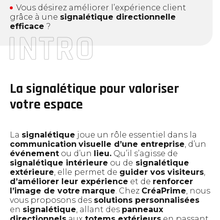
Vous désirez améliorer l’expérience client
Signalétique, PLV et
grâce à une
signalétique directionnelle
packaging
efficace
?
Signalétique intérieure et extérieure
Marquage adhésif grand format
PLV – Publicité sur lieu de vente
Solutions pour salons et événements
La signalétique pour valoriser
Packaging sur mesure
Présentoirs personnalisés
votre espace
Supports pour
l’agroalimentaire
La
signalétique
joue un rôle essentiel dans la
communication
visuelle d’une entreprise
, d’un
événement
Marque de salubrité
ou d’un
lieu.
Qu’il s’agisse de
signalétique intérieure
ou de
signalétique
Packaging sur mesure
extérieure
, elle permet de
guider vos visiteurs
,
Création d’étiquettes
d’améliorer leur expérience
et de
renforcer
l’image de votre
marque
. Chez
CréaPrime
, nous
Site internet, référencement
vous proposons des
solutions personnalisées
en
signalétique
, allant des
panneaux
Création de sites sur mesure
directionnels
aux
totems extérieurs
en passant